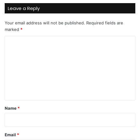
Leave a Reply
Your email address will not be published.
Required fields are
marked
*
C
o
m
m
e
n
t
*
Name
*
Email
*