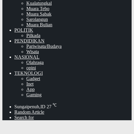
Kualatungkal
Muara Tebo
Muara Sabak
Sarolangun
Muara Bulian
POLITIK
Pilkada
PENDIDIKAN
Pariwisata/Budaya
Wisata
NASIONAL
Olahraga
opini
TEKNOLOGI
Gadget
Inet
App
Gaming
℃
Sungaipenuh,ID
27
Random Article
Search for