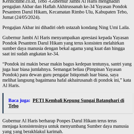
Kerincitime.co.id, Tebo -Gubernur Jambi Al Haris menghadiri
pengajian Akbar dan Haflah Akhirussanah ke-34 Yayasan Pondok
Pesantren Darul Hikam, Kecamatan Rimbo Ulu, Kabupaten Tebo,
Jumat (24/05/2024).
Pengajian Akbar ini dihadiri oleh ustazah kondang Ning Umi Laila.
Gubernur Jambi Al Haris menyampaikan apresiasi kepada Yayasan
Pondok Pesantren Darul Hikam yang terus konsisten melahirkan
sumber daya manusia dengan bekal agama yang kuat dan hingga
saat ini sudah angkatan ke-34.
“Pondok ini makin besar makin bagus kedepan tentunya, santri yang
juga luar biasa jumlahnya. Semangat beliau (Pimpinan Yayasan
Pondok) para dewan guru pengajar Istiqomah luar biasa, saya
melihat langsung bagaimana hafal akhairusanah di pondok ini,” kata
Al Haris.
Baca juga:
PETI Kembali Kepung Sungai Batanghari di
Tebo
Gubernur Al Haris berharap Ponpes Darul Hikam terus terus
menjaga konsistensinya untuk menyumbang Sumber daya manusia
yang yang berakhlakul karimah.