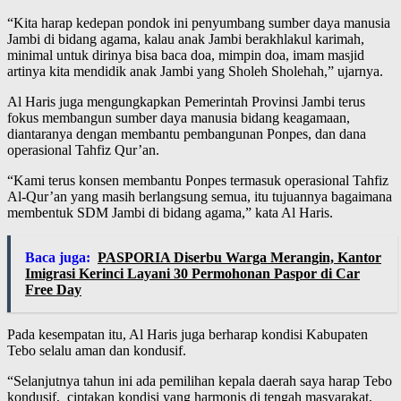
“Kita harap kedepan pondok ini penyumbang sumber daya manusia
Jambi di bidang agama, kalau anak Jambi berakhlakul karimah,
minimal untuk dirinya bisa baca doa, mimpin doa, imam masjid
artinya kita mendidik anak Jambi yang Sholeh Sholehah,” ujarnya.
Al Haris juga mengungkapkan Pemerintah Provinsi Jambi terus
fokus membangun sumber daya manusia bidang keagamaan,
diantaranya dengan membantu pembangunan Ponpes, dan dana
operasional Tahfiz Qur’an.
“Kami terus konsen membantu Ponpes termasuk operasional Tahfiz
Al-Qur’an yang masih berlangsung semua, itu tujuannya bagaimana
membentuk SDM Jambi di bidang agama,” kata Al Haris.
Baca juga:
PASPORIA Diserbu Warga Merangin, Kantor
Imigrasi Kerinci Layani 30 Permohonan Paspor di Car
Free Day
Pada kesempatan itu, Al Haris juga berharap kondisi Kabupaten
Tebo selalu aman dan kondusif.
“Selanjutnya tahun ini ada pemilihan kepala daerah saya harap Tebo
kondusif, ciptakan kondisi yang harmonis di tengah masyarakat,