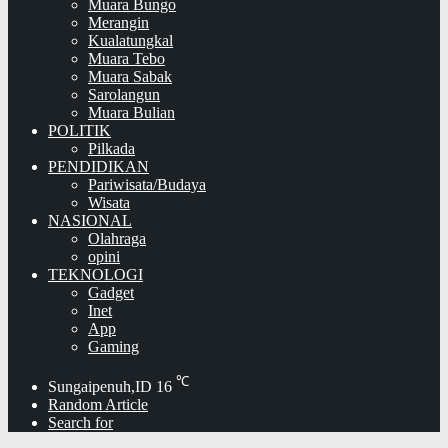
Muara Bungo
Merangin
Kualatungkal
Muara Tebo
Muara Sabak
Sarolangun
Muara Bulian
POLITIK
Pilkada
PENDIDIKAN
Pariwisata/Budaya
Wisata
NASIONAL
Olahraga
opini
TEKNOLOGI
Gadget
Inet
App
Gaming
℃
Sungaipenuh,ID
16
Random Article
Search for