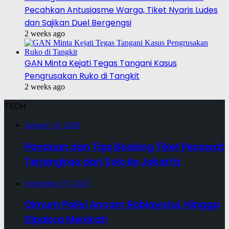
Pecahkan Antusiasme Warga, Tiket Nyaris Ludes
dan Sajikan Duel Bergengsi
2 weeks ago
GAN Minta Kejati Tegas Tangani Kasus
Pengrusakan Ruko di Tangkit
2 weeks ago
TECH
January 19, 2026
Panduan dan Tips Booking Tiket Pesawat
Terjangkau dari Solo ke Jakarta
September 19, 2025
Oknum Polisi Ancam Robiayatul, Hingga
Dipaksa Menikah