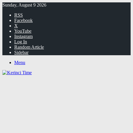
Sunday, August 9 2026
RSS
Facebook
X
YouTube
Instagram
Log In
Random Article
Sidebar
Menu