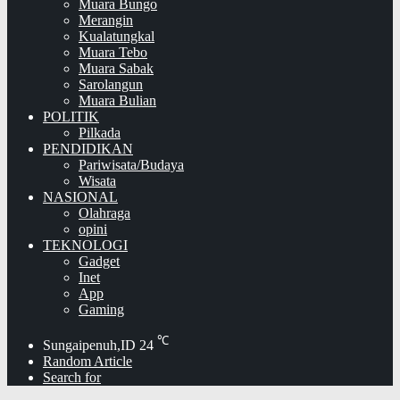
Muara Bungo
Merangin
Kualatungkal
Muara Tebo
Muara Sabak
Sarolangun
Muara Bulian
POLITIK
Pilkada
PENDIDIKAN
Pariwisata/Budaya
Wisata
NASIONAL
Olahraga
opini
TEKNOLOGI
Gadget
Inet
App
Gaming
℃
Sungaipenuh,ID
24
Random Article
Search for