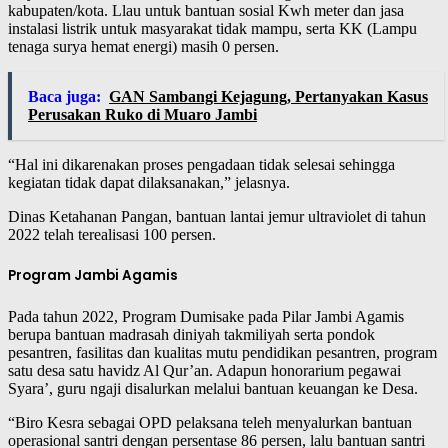
kabupaten/kota. Llau untuk bantuan sosial Kwh meter dan jasa
instalasi listrik untuk masyarakat tidak mampu, serta KK (Lampu
tenaga surya hemat energi) masih 0 persen.
Baca juga:
GAN Sambangi Kejagung, Pertanyakan Kasus
Perusakan Ruko di Muaro Jambi
“Hal ini dikarenakan proses pengadaan tidak selesai sehingga
kegiatan tidak dapat dilaksanakan,” jelasnya.
Dinas Ketahanan Pangan, bantuan lantai jemur ultraviolet di tahun
2022 telah terealisasi 100 persen.
Program Jambi Agamis
Pada tahun 2022, Program Dumisake pada Pilar Jambi Agamis
berupa bantuan madrasah diniyah takmiliyah serta pondok
pesantren, fasilitas dan kualitas mutu pendidikan pesantren, program
satu desa satu havidz Al Qur’an. Adapun honorarium pegawai
Syara’, guru ngaji disalurkan melalui bantuan keuangan ke Desa.
“Biro Kesra sebagai OPD pelaksana teleh menyalurkan bantuan
operasional santri dengan persentase 86 persen, lalu bantuan santri