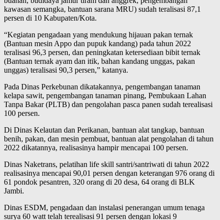
buahan, budidaya jamur tiram dan anggrek, pengembangan
kawasan semangka, bantuan sarana MRU) sudah teralisasi 87,1
persen di 10 Kabupaten/Kota.
“Kegiatan pengadaan yang mendukung hijauan pakan ternak
(Bantuan mesin Appo dan pupuk kandang) pada tahun 2022
teralisasi 96,3 persen, dan peningkatan ketersediaan bibit ternak
(Bantuan ternak ayam dan itik, bahan kandang unggas, pakan
unggas) teralisasi 90,3 persen,” katanya.
Pada Dinas Perkebunan dikatakannya, pengembangan tanaman
kelapa sawit, pengembangan tanaman pinang, Pembukaan Lahan
Tanpa Bakar (PLTB) dan pengolahan pasca panen sudah terealisasi
100 persen.
Di Dinas Kelautan dan Perikanan, bantuan alat tangkap, bantuan
benih, pakan, dan mesin pembuat, bantuan alat pengolahan di tahun
2022 dikatannya, realisasinya hampir mencapai 100 persen.
Dinas Naketrans, pelatihan life skill santri/santriwati di tahun 2022
realisasinya mencapai 90,01 persen dengan keterangan 976 orang di
61 pondok pesantren, 320 orang di 20 desa, 64 orang di BLK
Jambi.
Dinas ESDM, pengadaan dan instalasi penerangan umum tenaga
surya 60 watt telah terealisasi 91 persen dengan lokasi 9