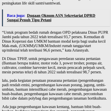
peningkatan life skill santri/santriwati.
Baca juga:
Dugaan Oknum ASN Sekretariat DPRD
Sungai Penuh Tipu Petani
“Untuk program bedah rumah dengan OPD pelaksana Dinas PUPR
Jambi pada tahun 2022 telah terealisasi 93,7 persen. Kemudian di
Dinas Koperasi dan UMKM bantuan modal kerja bagi usaha kecil
Mak-mak, (UKMM)/UMKM/Industri rumah tangga/start
up/milenial telah terelisasi 96,6 persen,” kata Ariasnyah.
Di Dinas TPHP, untuk pengawasan peredaran sarana pertanian
(Bantuan berupa traktor, motor roda 3, power tresher, pompa air,
cultivator, combine harvester kecil, mesin pencacah pelepah sawit,
mesin penetas telur) di tahun 2022 sudah terealisasi 98,7 persen.
lalu, pada kegiatan penataan prasarana pertanian (pengembangan
padi rendah emisi, pengembangan kawasan porang, jagung, umbi-
umbian, bantuan intensifikasi cabe merah, pengembangan kawasan
buah-buahan, pengembangan kawasan cabe merah, percontohan
bibit cabe dalam polybag dan pengembangan tanaman hortikultura.
Ada juga pengembangan kawasan kentang, bantuan bibit buah-