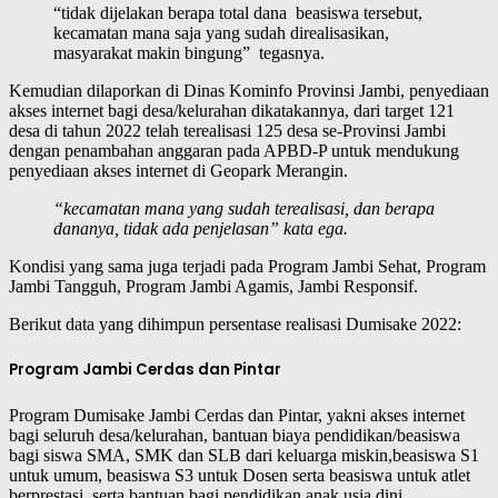
“tidak dijelakan berapa total dana beasiswa tersebut,
kecamatan mana saja yang sudah direalisasikan,
masyarakat makin bingung” tegasnya.
Kemudian dilaporkan di Dinas Kominfo Provinsi Jambi, penyediaan
akses internet bagi desa/kelurahan dikatakannya, dari target 121
desa di tahun 2022 telah terealisasi 125 desa se-Provinsi Jambi
dengan penambahan anggaran pada APBD-P untuk mendukung
penyediaan akses internet di Geopark Merangin.
“kecamatan mana yang sudah terealisasi, dan berapa
dananya, tidak ada penjelasan” kata ega.
Kondisi yang sama juga terjadi pada Program Jambi Sehat, Program
Jambi Tangguh, Program Jambi Agamis, Jambi Responsif.
Berikut data yang dihimpun persentase realisasi Dumisake 2022:
Program Jambi Cerdas dan Pintar
Program Dumisake Jambi Cerdas dan Pintar, yakni akses internet
bagi seluruh desa/kelurahan, bantuan biaya pendidikan/beasiswa
bagi siswa SMA, SMK dan SLB dari keluarga miskin,beasiswa S1
untuk umum, beasiswa S3 untuk Dosen serta beasiswa untuk atlet
berprestasi, serta bantuan bagi pendidikan anak usia dini.