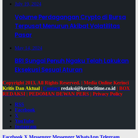
July 19, 2024
Volume Perdagangan Crypto di Bursa
Terpusat Menurun Akibat Volatilitas
Pasar
May 14, 2024
BRI Sungai Penuh Ngaku Telah Lakukan
Eksekusi Sesuai Aturan
Copyright 2013, All Rights Reserved. | Media Online Kerinci
Kritis Dan Aktual
|
Contact
redaksi@kerincitime.co.id
|
BOX
REDAKSI
|
PEDOMAN DEWAN PERS
|
Privacy Policy
RSS
Facebook
X
YouTube
Instagram
Facebook
X
Messenger
Messenger
WhatsApp
Telegram