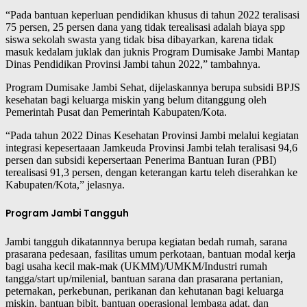
“Pada bantuan keperluan pendidikan khusus di tahun 2022 teralisasi
75 persen, 25 persen dana yang tidak terealisasi adalah biaya spp
siswa sekolah swasta yang tidak bisa dibayarkan, karena tidak
masuk kedalam juklak dan juknis Program Dumisake Jambi Mantap
Dinas Pendidikan Provinsi Jambi tahun 2022,” tambahnya.
Program Dumisake Jambi Sehat, dijelaskannya berupa subsidi BPJS
kesehatan bagi keluarga miskin yang belum ditanggung oleh
Pemerintah Pusat dan Pemerintah Kabupaten/Kota.
“Pada tahun 2022 Dinas Kesehatan Provinsi Jambi melalui kegiatan
integrasi kepesertaaan Jamkeuda Provinsi Jambi telah teralisasi 94,6
persen dan subsidi kepersertaan Penerima Bantuan Iuran (PBI)
terealisasi 91,3 persen, dengan keterangan kartu teleh diserahkan ke
Kabupaten/Kota,” jelasnya.
Program Jambi Tangguh
Jambi tangguh dikatannnya berupa kegiatan bedah rumah, sarana
prasarana pedesaan, fasilitas umum perkotaan, bantuan modal kerja
bagi usaha kecil mak-mak (UKMM)/UMKM/Industri rumah
tangga/start up/milenial, bantuan sarana dan prasarana pertanian,
peternakan, perkebunan, perikanan dan kehutanan bagi keluarga
miskin, bantuan bibit, bantuan operasional lembaga adat, dan