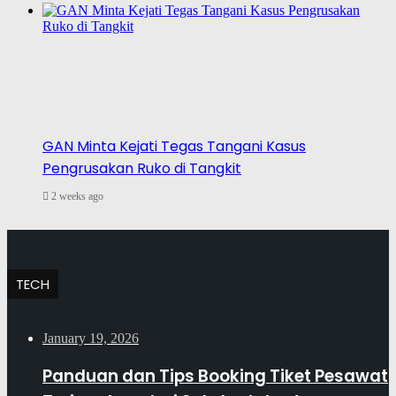
GAN Minta Kejati Tegas Tangani Kasus
Pengrusakan Ruko di Tangkit
2 weeks ago
TECH
January 19, 2026
Panduan dan Tips Booking Tiket Pesawat