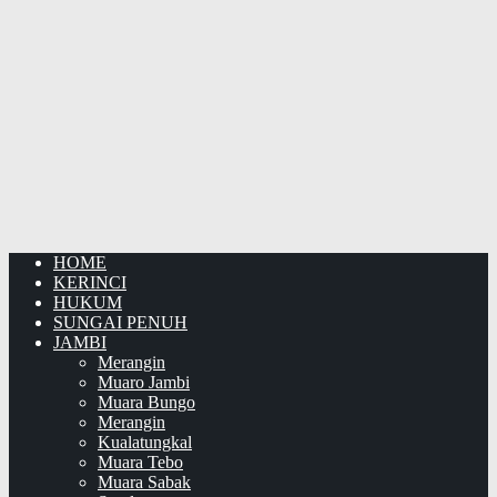
HOME
KERINCI
HUKUM
SUNGAI PENUH
JAMBI
Merangin
Muaro Jambi
Muara Bungo
Merangin
Kualatungkal
Muara Tebo
Muara Sabak