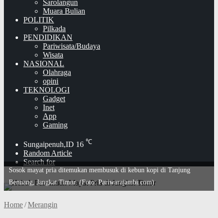
Sarolangun
Muara Bulian
POLITIK
Pilkada
PENDIDIKAN
Pariwisata/Budaya
Wisata
NASIONAL
Olahraga
opini
TEKNOLOGI
Gadget
Inet
App
Gaming
℃
Sungaipenuh,ID
16
Random Article
Search for
Sosok mayat pria ditemukan membusuk di kebun kopi di Tanjung
Benuang, Jangkat Timur. (Foto: Pariwarajambi.com)
Home
/
Merangin