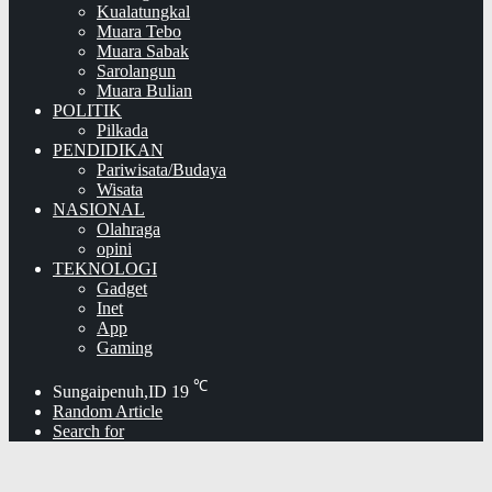
Kualatungkal
Muara Tebo
Muara Sabak
Sarolangun
Muara Bulian
POLITIK
Pilkada
PENDIDIKAN
Pariwisata/Budaya
Wisata
NASIONAL
Olahraga
opini
TEKNOLOGI
Gadget
Inet
App
Gaming
℃
Sungaipenuh,ID
19
Random Article
Search for