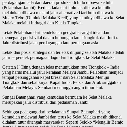
perdagangan lada dari daerah produksi di hulu dibawa ke hilir
(Pelabuhan Jambi). Kedua, lada dari hulu tak dibawa ke hilir
melainkan dibawa melalui jalur alternative.Dari hulu dibawa ke
Muaro Tebo (Dijuluki Malaka Kecil) yang nantinya dibawa ke Selat
Malaka melalui Indragiri dan Kuala Tungkal.
Letak Pelabuhan dari pendekatan geografis sangat ideal dan
memegang posisi vital dalam hubungan laut Tiongkok dan India.
Jalur distribusi jalan perdagangan laut perniagaan asia.
Letak dan posisi strategis dan terletak diujung selatah Malaka adalah
jalur terpendek perniagaan lagu dari Tiongkok ke Selat Malaka.
Catatan I’ Tsing dengan jelas menunjukkan rute Tiongkok – India
yang harus melalui jalur kerajaan Melayu Jambi. Pelabihan menjadi
tempat persinggahan kapal bresar dari Selat Malaka Menuju
Tiongkok dan sebaliknya. Kapal India, Persia dan Arab singgah di
Pelabuhan Melayu. Sembari menunggu angin timur laut.
Sungai Batanghari yang kemudian bermuara ke Selat Malaka
merupakan jalur distribusi dari pedalaman Jambi.
Sehingga pedagang dari pedalaman Sungai Batanghari yang
kemudian melewati Jambi dan terus ke Selat Malaka masih dikenal
didalam tutur ditengah masyarakat. Seperti Seloko “Mengilir Berajo