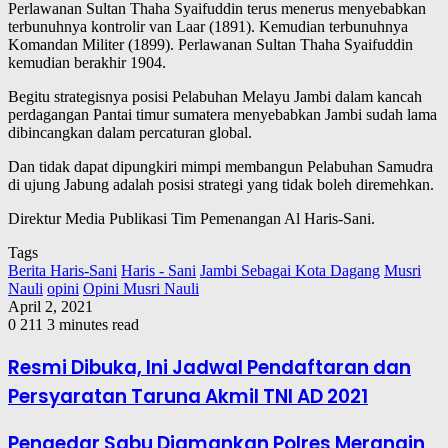
Perlawanan Sultan Thaha Syaifuddin terus menerus menyebabkan
terbunuhnya kontrolir van Laar (1891). Kemudian terbunuhnya
Komandan Militer (1899). Perlawanan Sultan Thaha Syaifuddin
kemudian berakhir 1904.
Begitu strategisnya posisi Pelabuhan Melayu Jambi dalam kancah
perdagangan Pantai timur sumatera menyebabkan Jambi sudah lama
dibincangkan dalam percaturan global.
Dan tidak dapat dipungkiri mimpi membangun Pelabuhan Samudra
di ujung Jabung adalah posisi strategi yang tidak boleh diremehkan.
Direktur Media Publikasi Tim Pemenangan Al Haris-Sani.
Tags
Berita Haris-Sani
Haris - Sani
Jambi Sebagai Kota Dagang
Musri
Nauli
opini
Opini Musri Nauli
April 2, 2021
0
211
3 minutes read
Resmi Dibuka, Ini Jadwal Pendaftaran dan
Persyaratan Taruna Akmil TNI AD 2021
Pengedar Sabu Diamankan Polres Merangin