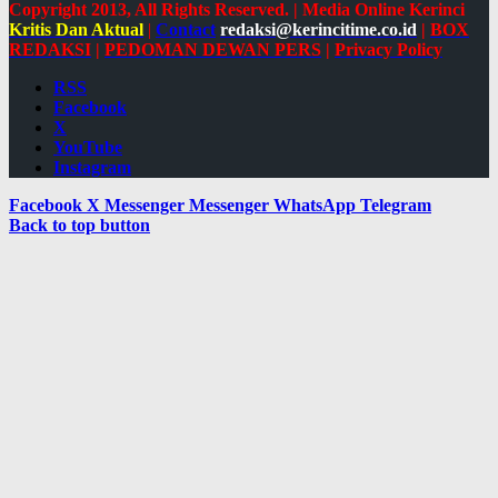
Copyright 2013, All Rights Reserved. | Media Online Kerinci
Kritis Dan Aktual
|
Contact
redaksi@kerincitime.co.id
|
BOX
REDAKSI
|
PEDOMAN DEWAN PERS
|
Privacy Policy
RSS
Facebook
X
YouTube
Instagram
Facebook
X
Messenger
Messenger
WhatsApp
Telegram
Back to top button