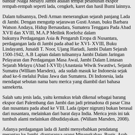
bandar Niaga Melayu Jambi adalah tempat pelabuhan ekspor
rempah-rempah seperti lada, cengkeh, karet dan hasil Bumi lainnya.
Dalam tulisannya, Dedi Arman menerangkan sejarah panjang Lada
di Jambi. Dengan mengutip sejarawan Gusti Asnan, buku Barbara
Watson Andaya, Hidup Bersaudara, Sumatera Tenggara Pada Abad
XVII dan XVIII, M.A.P Meilink Roelofsz dalam
bukunya Perdagangan Asia & Pengaruh Eropa di Nusantara,
perdagangan lada di Jambi pada abad ke XVI- XVIII, Buku
Lindayanti, Junaidi T. Noor, Ujang Hariadi, Jambi Dalam Sejarah
1500-1942, A.B Lapian dalam tulisannya Jambi Dalam Jaringan
Pelayaran dan Perdagangan Masa Awal, Jambi Dalam Lintasan
Sejarah Melayu (Abad I-XVII) (Anastasia Wiwik Swastiwi, Sejarah
Sumatra (William Marsden), ada sudah masuk ke Indonesia sejak
abad ke-6 melalui Pulau Jawa dan Sumatera. Di Indonesia, lada
mendapat sebutan nama baru merica yang diambil dari bahasa
sansekerta.
Salah satu jenis lada, yaitu kemukus telah dikenal sebagai barang
ekspor dari Palembang dan Jambi dan jadi primadona di pasar Cina
dan nusantara pada abad ke VIII. Lada (piper nigrum) bukan berasal
dari nusantara, melainkan dari barat daya India. Merica jenis ini tak
tumbuh alami melainkan dibudidayakan. (Wiiliam Marsden, 2008).
Adanya perdagangan lada di Jambi menyebabkan pendatang
merantau ke Jambi, diantaranya orang Minangkabau, Bugis, Arab,