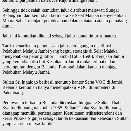
Jambi. Lipat pandan balek Ke Rajo Minangkabau”.
Sehingga tidak salah kemudian jalur distribusi melewati Sungai
Batanghari dan kemudian bermuara ke Selat Malaka menyebabkan
Muara Sabak menjadi pembicaraan dalam catatan-catatan petualang
dunia.
Jalur ini kemudian dikenal sebagai jalur pantai timur sumatera.
Tarik menarik dan penguasaan jalur perdagangan distribusi
Pelabuhan Melayu Jambi yang begitu strategis di Selat Malaka
menyebabkan perang Johor – Jambi (1665-1690). Kerajaan Jambi
yang kemudian disebut Kesultanan Jambi mulai terlibat dalam
pertempuran dengan Belanda, Portugal dalam kancah menjaga
Pelabuhan Melayu Jambi.
Sultan Sri Ingalogo berhasil menutup kantor Serta VOC di Jambi.
Belanda kemudian hanya menempatkan VOC di Sumatera di
Palembang.
Perlawanan terhadap Belanda diteruskan hingga ke Sultan Thaha
Syaifuddin yang naik tahta 1955. Sultan Thaha Syaifuddin yang
dianggap memiliki perlengkapan Kesultanan (rijkssierenden) dan
kerisi Pusaka Siginjei sebagai tanda kekuasaan dan kebesaran Sultan
yang sah oleh rakyat Jambi.