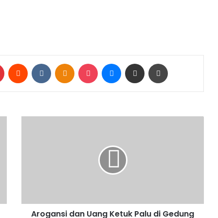
Pinterest
Reddit
VKontakte
Odnoklassniki
Pocket
Messenger
Share via Email
Print
Arogansi dan Uang Ketuk Palu di Gedung