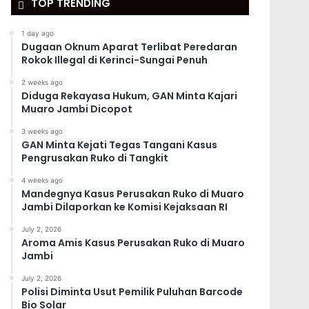
TOP TRENDING
1 day ago
Dugaan Oknum Aparat Terlibat Peredaran
Rokok Illegal di Kerinci-Sungai Penuh
2 weeks ago
Diduga Rekayasa Hukum, GAN Minta Kajari
Muaro Jambi Dicopot
3 weeks ago
GAN Minta Kejati Tegas Tangani Kasus
Pengrusakan Ruko di Tangkit
4 weeks ago
Mandegnya Kasus Perusakan Ruko di Muaro
Jambi Dilaporkan ke Komisi Kejaksaan RI
July 2, 2026
Aroma Amis Kasus Perusakan Ruko di Muaro
Jambi
July 2, 2026
Polisi Diminta Usut Pemilik Puluhan Barcode
Bio Solar