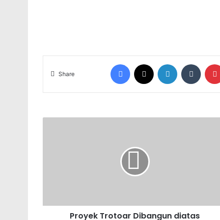
Facebook
X
LinkedIn
Tumblr
Share
Proyek Trotoar Dibangun diatas