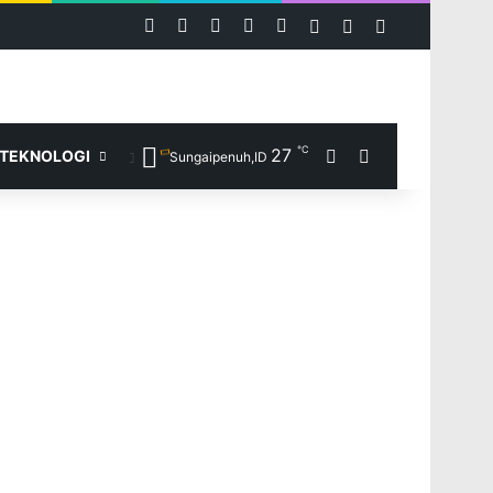
RSS
Facebook
X
YouTube
Instagram
Log In
Random Article
Sidebar
℃
27
Random Article
Search for
TEKNOLOGI
Sungaipenuh,ID