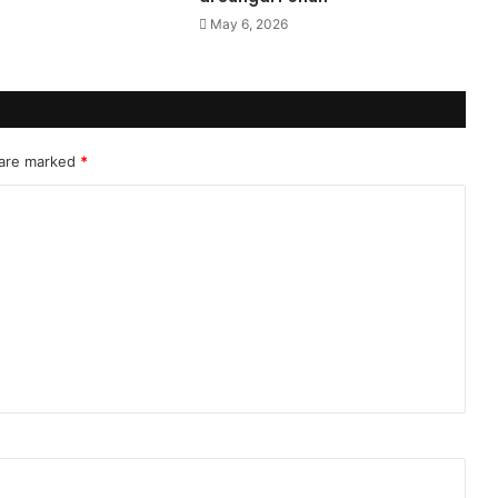
May 6, 2026
 are marked
*