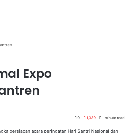
santren
mal Expo
antren
0
1,339
1 minute read
gka persiapan acara peringatan Hari Santri Nasional dan