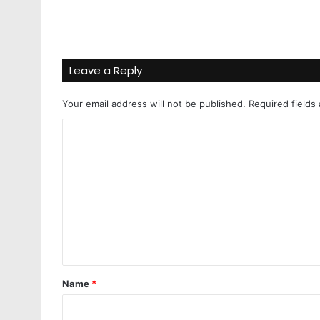
Leave a Reply
Your email address will not be published.
Required fields
C
o
m
m
e
n
t
*
Name
*