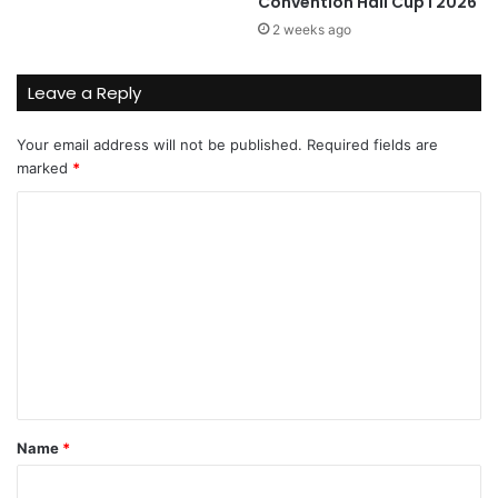
Convention Hall Cup I 2026
2 weeks ago
Leave a Reply
Your email address will not be published.
Required fields are
marked
*
C
o
m
m
e
n
t
*
Name
*