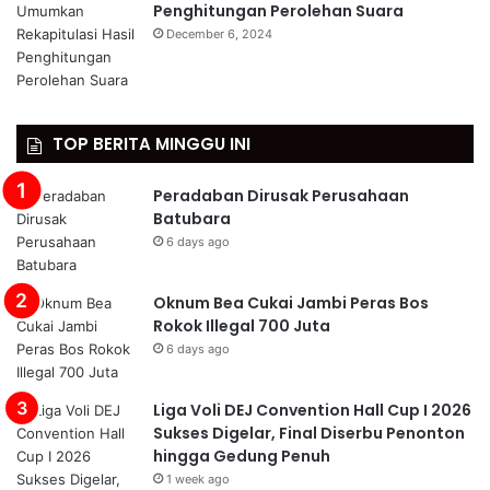
Penghitungan Perolehan Suara
December 6, 2024
TOP BERITA MINGGU INI
Peradaban Dirusak Perusahaan
Batubara
6 days ago
Oknum Bea Cukai Jambi Peras Bos
Rokok Illegal 700 Juta
6 days ago
Liga Voli DEJ Convention Hall Cup I 2026
Sukses Digelar, Final Diserbu Penonton
hingga Gedung Penuh
1 week ago