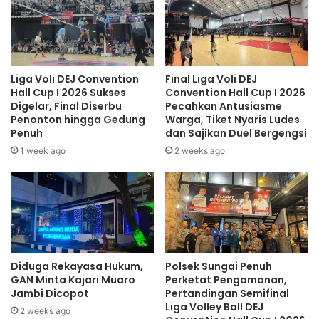
Liga Voli DEJ Convention
Final Liga Voli DEJ
Hall Cup I 2026 Sukses
Convention Hall Cup I 2026
Digelar, Final Diserbu
Pecahkan Antusiasme
Penonton hingga Gedung
Warga, Tiket Nyaris Ludes
Penuh
dan Sajikan Duel Bergengsi
1 week ago
2 weeks ago
Diduga Rekayasa Hukum,
Polsek Sungai Penuh
GAN Minta Kajari Muaro
Perketat Pengamanan,
Jambi Dicopot
Pertandingan Semifinal
Liga Volley Ball DEJ
2 weeks ago