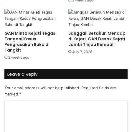
2 weeks ago
GAN Minta Kejati Tegas
Janggal! Setahun Mendap
Tangani Kasus
di Kejari, GAN Desak Kejati
Pengrusakan Ruko di
Jambi Tinjau Kembali
Tangkit
July 7, 2026
2 weeks ago
Leave a Reply
Your email address will not be published.
Required fields are
marked
*
C
o
m
m