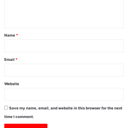
e
n
t
*
Name
*
Email
*
Website
Save my name, email, and website in this browser for the next
time I comment.