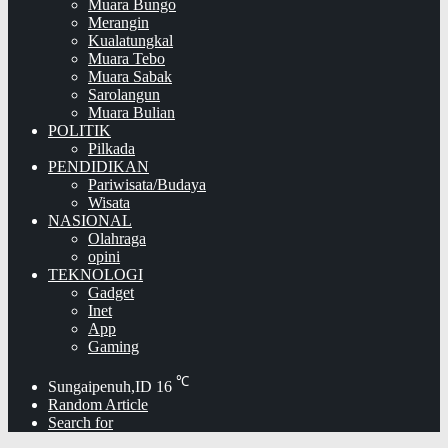
Muara Bungo
Merangin
Kualatungkal
Muara Tebo
Muara Sabak
Sarolangun
Muara Bulian
POLITIK
Pilkada
PENDIDIKAN
Pariwisata/Budaya
Wisata
NASIONAL
Olahraga
opini
TEKNOLOGI
Gadget
Inet
App
Gaming
℃
Sungaipenuh,ID
16
Random Article
Search for