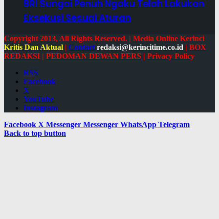
BRI Sungai Penuh Ngaku Telah Lakukan
Eksekusi Sesuai Aturan
Copyright 2013, All Rights Reserved. | Media Online Kerinci
Kritis Dan Aktual
|
Contact
redaksi@kerincitime.co.id
|
BOX
REDAKSI
|
PEDOMAN DEWAN PERS
|
Privacy Policy
RSS
Facebook
X
YouTube
Instagram
Facebook
X
Messenger
Messenger
WhatsApp
Telegram
Back to top button