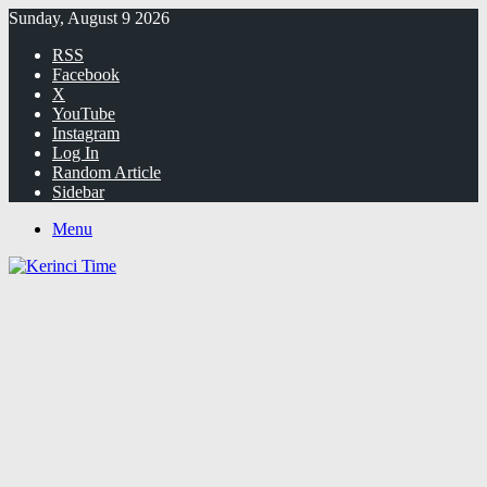
Sunday, August 9 2026
RSS
Facebook
X
YouTube
Instagram
Log In
Random Article
Sidebar
Menu