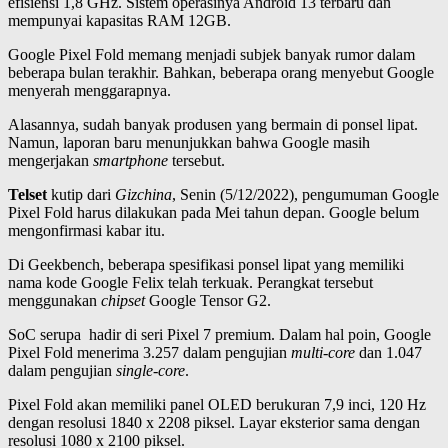
efisiensi 1,8 GHz. Sistem operasinya Android 13 terbaru dan
mempunyai kapasitas RAM 12GB.
Google Pixel Fold memang menjadi subjek banyak rumor dalam
beberapa bulan terakhir. Bahkan, beberapa orang menyebut Google
menyerah menggarapnya.
Alasannya, sudah banyak produsen yang bermain di ponsel lipat.
Namun, laporan baru menunjukkan bahwa Google masih
mengerjakan
smartphone
tersebut.
Telset
kutip dari
Gizchina
, Senin (5/12/2022), pengumuman Google
Pixel Fold harus dilakukan pada Mei tahun depan. Google belum
mengonfirmasi kabar itu.
Di Geekbench, beberapa spesifikasi ponsel lipat yang memiliki
nama kode Google Felix telah terkuak. Perangkat tersebut
menggunakan
chipset
Google Tensor G2.
SoC serupa hadir di seri Pixel 7 premium. Dalam hal poin, Google
Pixel Fold menerima 3.257 dalam pengujian
multi-core
dan 1.047
dalam pengujian
single-core
.
Pixel Fold akan memiliki panel OLED berukuran 7,9 inci, 120 Hz
dengan resolusi 1840 x 2208 piksel. Layar eksterior sama dengan
resolusi 1080 x 2100 piksel.