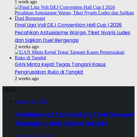
1 week ago
Final Liga Voli DEJ Convention Hall Cup I 2026
Pecahkan Antusiasme Warga, Tiket Nyaris Ludes
dan Sajikan Duel Bergengsi
2 weeks ago
GAN Minta Kejati Tegas Tangani Kasus
Pengrusakan Ruko di Tangkit
2 weeks ago
TECH
January 19, 2026
Panduan dan Tips Booking Tiket Pesawat
Terjangkau dari Solo ke Jakarta
September 19, 2025