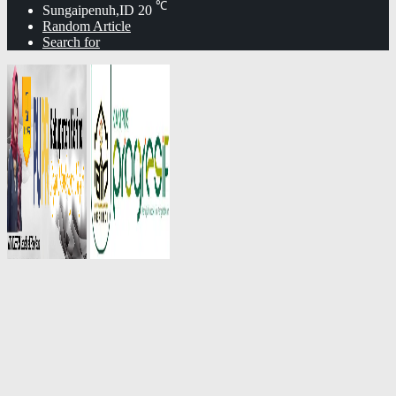
℃
Sungaipenuh,ID
20
Random Article
Search for