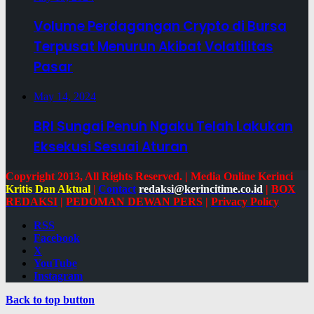
Volume Perdagangan Crypto di Bursa
Terpusat Menurun Akibat Volatilitas
Pasar
May 14, 2024
BRI Sungai Penuh Ngaku Telah Lakukan
Eksekusi Sesuai Aturan
Copyright 2013, All Rights Reserved. | Media Online Kerinci
Kritis Dan Aktual
|
Contact
redaksi@kerincitime.co.id
|
BOX
REDAKSI
|
PEDOMAN DEWAN PERS
|
Privacy Policy
RSS
Facebook
X
YouTube
Instagram
Back to top button