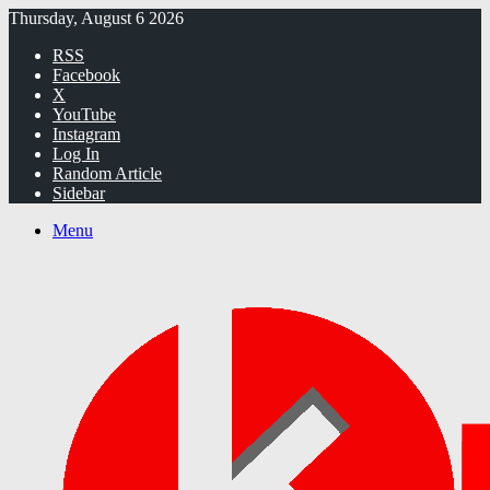
Thursday, August 6 2026
RSS
Facebook
X
YouTube
Instagram
Log In
Random Article
Sidebar
Menu