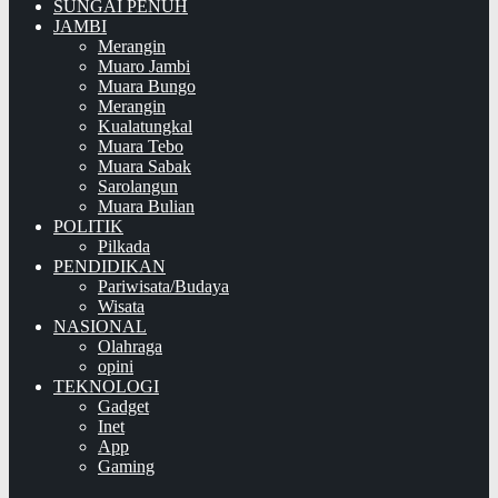
SUNGAI PENUH
JAMBI
Merangin
Muaro Jambi
Muara Bungo
Merangin
Kualatungkal
Muara Tebo
Muara Sabak
Sarolangun
Muara Bulian
POLITIK
Pilkada
PENDIDIKAN
Pariwisata/Budaya
Wisata
NASIONAL
Olahraga
opini
TEKNOLOGI
Gadget
Inet
App
Gaming