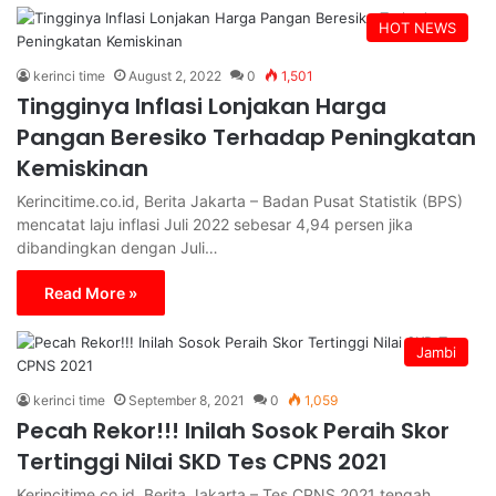
HOT NEWS
kerinci time
August 2, 2022
0
1,501
Tingginya Inflasi Lonjakan Harga
Pangan Beresiko Terhadap Peningkatan
Kemiskinan
Kerincitime.co.id, Berita Jakarta – Badan Pusat Statistik (BPS)
mencatat laju inflasi Juli 2022 sebesar 4,94 persen jika
dibandingkan dengan Juli…
Read More »
Jambi
kerinci time
September 8, 2021
0
1,059
Pecah Rekor!!! Inilah Sosok Peraih Skor
Tertinggi Nilai SKD Tes CPNS 2021
Kerincitime.co.id, Berita Jakarta – Tes CPNS 2021 tengah