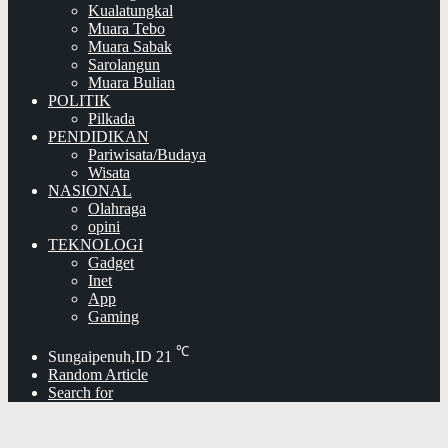
Kualatungkal
Muara Tebo
Muara Sabak
Sarolangun
Muara Bulian
POLITIK
Pilkada
PENDIDIKAN
Pariwisata/Budaya
Wisata
NASIONAL
Olahraga
opini
TEKNOLOGI
Gadget
Inet
App
Gaming
℃
Sungaipenuh,ID
21
Random Article
Search for