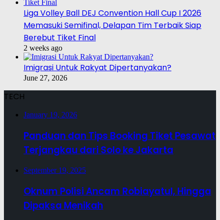
Liga Volley Ball DEJ Convention Hall Cup I 2026
Memasuki Semifinal, Delapan Tim Terbaik Siap
Berebut Tiket Final
2 weeks ago
Imigrasi Untuk Rakyat Dipertanyakan?
June 27, 2026
TECH
January 19, 2026
Panduan dan Tips Booking Tiket Pesawat
Terjangkau dari Solo ke Jakarta
September 19, 2025
Oknum Polisi Ancam Robiayatul, Hingga
Dipaksa Menikah