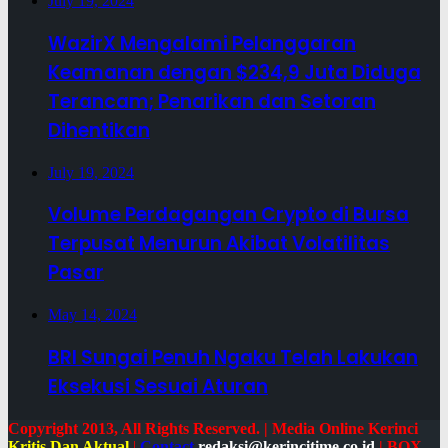
July 19, 2024
WazirX Mengalami Pelanggaran
Keamanan dengan $234,9 Juta Diduga
Terancam; Penarikan dan Setoran
Dihentikan
July 19, 2024
Volume Perdagangan Crypto di Bursa
Terpusat Menurun Akibat Volatilitas
Pasar
May 14, 2024
BRI Sungai Penuh Ngaku Telah Lakukan
Eksekusi Sesuai Aturan
Copyright 2013, All Rights Reserved. | Media Online Kerinci
Kritis Dan Aktual
|
Contact
redaksi@kerincitime.co.id
|
BOX