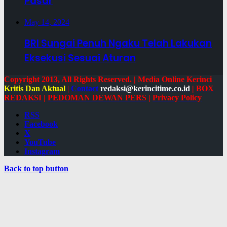
Pasar
May 14, 2024
BRI Sungai Penuh Ngaku Telah Lakukan
Eksekusi Sesuai Aturan
Copyright 2013, All Rights Reserved. | Media Online Kerinci
Kritis Dan Aktual
|
Contact
redaksi@kerincitime.co.id
|
BOX
REDAKSI
|
PEDOMAN DEWAN PERS
|
Privacy Policy
RSS
Facebook
X
YouTube
Instagram
Back to top button