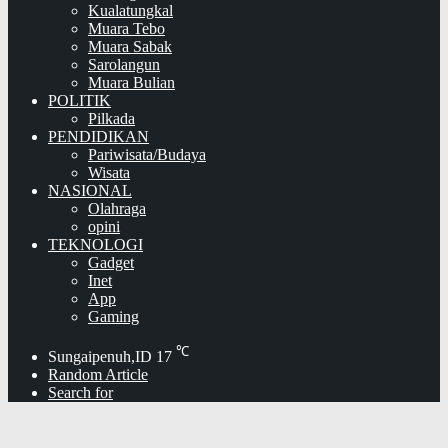
Kualatungkal
Muara Tebo
Muara Sabak
Sarolangun
Muara Bulian
POLITIK
Pilkada
PENDIDIKAN
Pariwisata/Budaya
Wisata
NASIONAL
Olahraga
opini
TEKNOLOGI
Gadget
Inet
App
Gaming
℃
Sungaipenuh,ID
17
Random Article
Search for