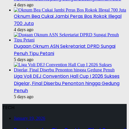
4 days ago
Oknum Bea Cukai Jambi Peras Bos Rokok Illegal
700 Juta
4 days ago
Dugaan Oknum ASN Sekretariat DPRD Sungai
Penuh Tipu Petani
5 days ago
Liga Voli DEJ Convention Hall Cup I 2026 Sukses
Digelar, Final Diserbu Penonton hingga Gedung
Penuh
5 days ago
TECH
January 19, 2026