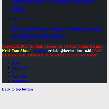
Terpusat Menurun Akibat Volatilitas
Pasar
May 14, 2024
BRI Sungai Penuh Ngaku Telah Lakukan
Eksekusi Sesuai Aturan
Copyright 2013, All Rights Reserved. | Media Online Kerinci
Kritis Dan Aktual
|
Contact
redaksi@kerincitime.co.id
|
BOX
REDAKSI
|
PEDOMAN DEWAN PERS
|
Privacy Policy
RSS
Facebook
X
YouTube
Instagram
Back to top button