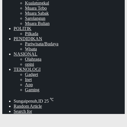
Kualatungkal
Muara Tebo
Muara Sabak
Sarolangun
Muara Bulian
POLITIK
Pilkada
PENDIDIKAN
Pariwisata/Budaya
Wisata
NASIONAL
Olahraga
opini
TEKNOLOGI
Gadget
Inet
App
Gaming
℃
Sungaipenuh,ID
25
Random Article
Search for