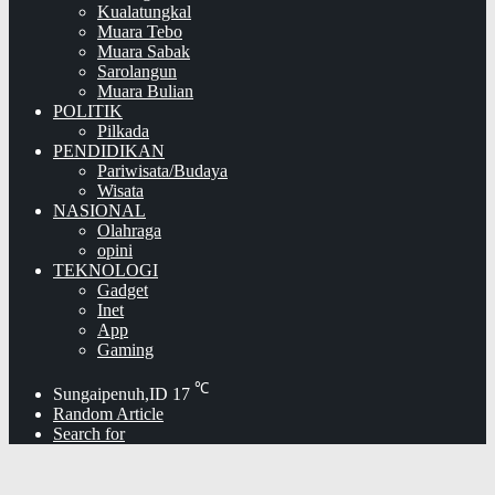
Kualatungkal
Muara Tebo
Muara Sabak
Sarolangun
Muara Bulian
POLITIK
Pilkada
PENDIDIKAN
Pariwisata/Budaya
Wisata
NASIONAL
Olahraga
opini
TEKNOLOGI
Gadget
Inet
App
Gaming
℃
Sungaipenuh,ID
17
Random Article
Search for