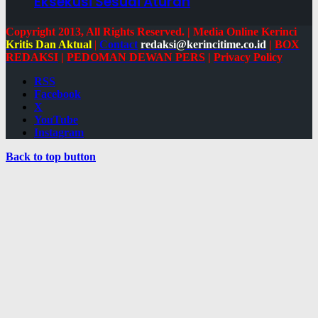
Eksekusi Sesuai Aturan
Copyright 2013, All Rights Reserved. | Media Online Kerinci
Kritis Dan Aktual
|
Contact
redaksi@kerincitime.co.id
|
BOX
REDAKSI
|
PEDOMAN DEWAN PERS
|
Privacy Policy
RSS
Facebook
X
YouTube
Instagram
Back to top button