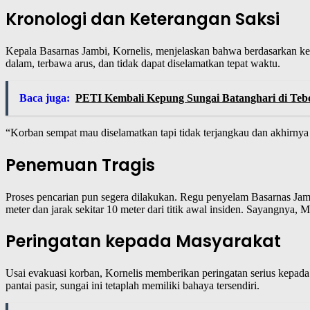
Kronologi dan Keterangan Saksi
Kepala Basarnas Jambi, Kornelis, menjelaskan bahwa berdasarkan ket
dalam, terbawa arus, dan tidak dapat diselamatkan tepat waktu.
Baca juga:
PETI Kembali Kepung Sungai Batanghari di Teb
“Korban sempat mau diselamatkan tapi tidak terjangkau dan akhirnya
Penemuan Tragis
Proses pencarian pun segera dilakukan. Regu penyelam Basarnas Jam
meter dan jarak sekitar 10 meter dari titik awal insiden. Sayangnya
Peringatan kepada Masyarakat
Usai evakuasi korban, Kornelis memberikan peringatan serius kepada
pantai pasir, sungai ini tetaplah memiliki bahaya tersendiri.