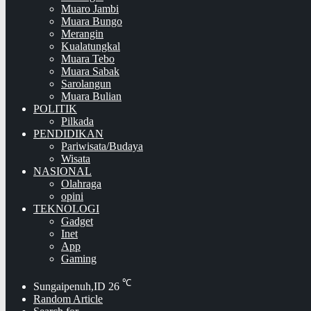
Muaro Jambi
Muara Bungo
Merangin
Kualatungkal
Muara Tebo
Muara Sabak
Sarolangun
Muara Bulian
POLITIK
Pilkada
PENDIDIKAN
Pariwisata/Budaya
Wisata
NASIONAL
Olahraga
opini
TEKNOLOGI
Gadget
Inet
App
Gaming
℃
Sungaipenuh,ID
26
Random Article