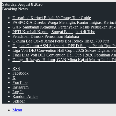
Saturday, August 8 2026
Breaking News
Disparbud Kerinci Bekali 30 Orang Tour Guide
PASPORIA Diserbu Warga Merangin, Kantor Imigrasi Kerinci
GAN Sambangi Kejagung, Pertanyakan Kasus Perusakan Ruko
PETI Kembali Kepung Sungai Batanghari di Tebo
Peradaban Dirusak Perusahaan Batubara
Oknum Bea Cukai Jambi Peras Bos Rokok Illegal 700 Juta
Dugaan Oknum ASN Sekretariat DPRD Sungai Penuh Tipu Pe
Liga Voli DEJ Convention Hall Cup I 2026 Sukses Digelar, F
Final Liga Voli DEJ Convention Hall Cup I 2026 Pecahkan An
Diduga Rekayasa Hukum, GAN Minta Kajari Muaro Jambi Di
RSS
Facebook
X
YouTube
Instagram
Log In
Random Article
Sidebar
Menu