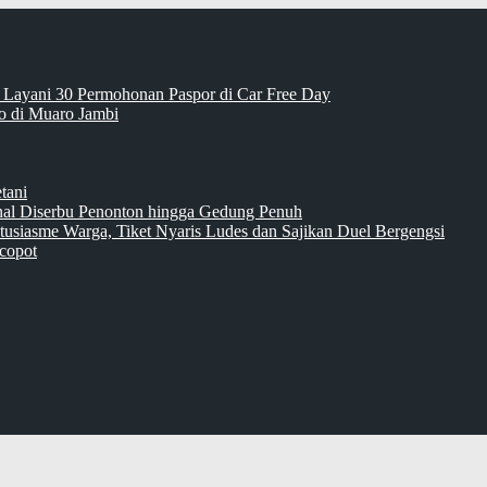
 Layani 30 Permohonan Paspor di Car Free Day
 di Muaro Jambi
tani
inal Diserbu Penonton hingga Gedung Penuh
tusiasme Warga, Tiket Nyaris Ludes dan Sajikan Duel Bergengsi
copot