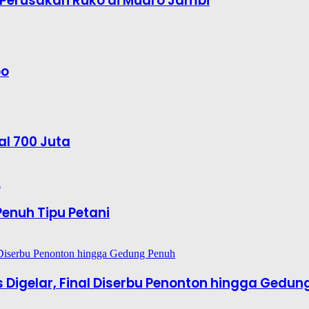
Perusakan Ruko di Muaro Jambi
bo
al 700 Juta
enuh Tipu Petani
es Digelar, Final Diserbu Penonton hingga Gedun