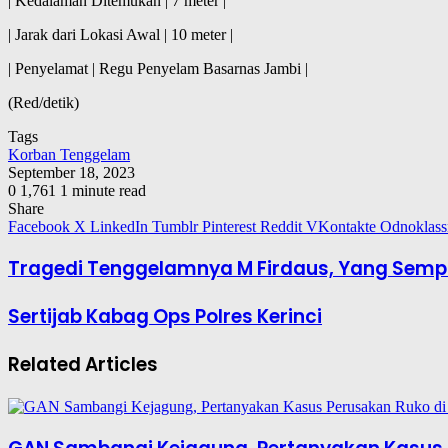
| Kedalaman Ditemukan | 7 meter |
| Jarak dari Lokasi Awal | 10 meter |
| Penyelamat | Regu Penyelam Basarnas Jambi |
(Red/detik)
Tags
Korban Tenggelam
September 18, 2023
0
1,761
1 minute read
Share
Facebook
X
LinkedIn
Tumblr
Pinterest
Reddit
VKontakte
Odnoklass
Tragedi Tenggelamnya M Firdaus, Yang Sem
Sertijab Kabag Ops Polres Kerinci
Related Articles