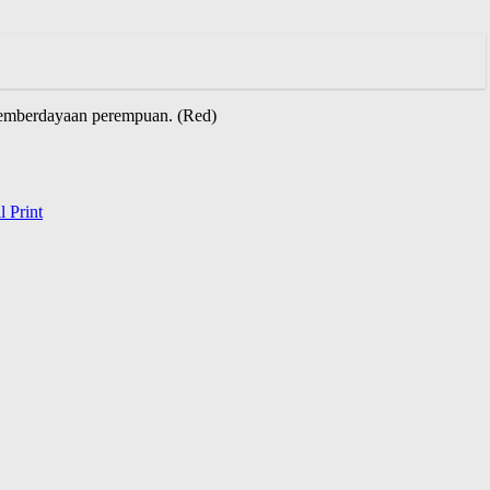
n pemberdayaan perempuan. (Red)
l
Print