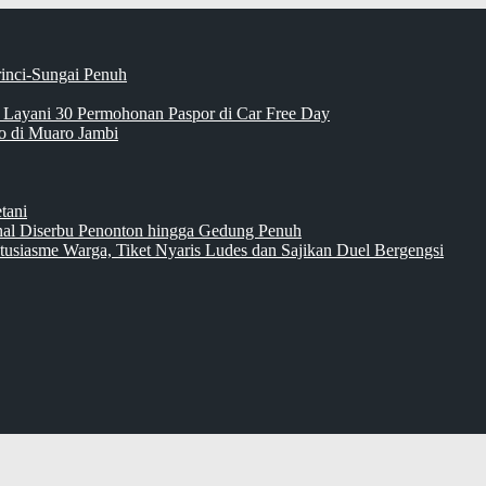
rinci-Sungai Penuh
 Layani 30 Permohonan Paspor di Car Free Day
 di Muaro Jambi
tani
inal Diserbu Penonton hingga Gedung Penuh
tusiasme Warga, Tiket Nyaris Ludes dan Sajikan Duel Bergengsi