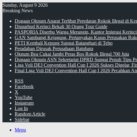
Sunday, August 9 2026
Breaking News
Dugaan Oknum Aparat Terlibat Peredaran Rokok Illegal di Ke
Disparbud Kerinci Bekali 30 Orang Tour Guide
PASPORIA Diserbu Warga Merangin, Kantor Imigrasi Kerinci
GAN Sambangi Kejagung, Pertanyakan Kasus Perusakan Ruko
PETI Kembali Kepung Sungai Batanghari di Tebo
Peradaban Dirusak Perusahaan Batubara
Oknum Bea Cukai Jambi Peras Bos Rokok Illegal 700 Juta
Dugaan Oknum ASN Sekretariat DPRD Sungai Penuh Tipu Pe
Liga Voli DEJ Convention Hall Cup I 2026 Sukses Digelar, F
Final Liga Voli DEJ Convention Hall Cup I 2026 Pecahkan An
RSS
Facebook
X
YouTube
Instagram
Log In
Random Article
Sidebar
Menu