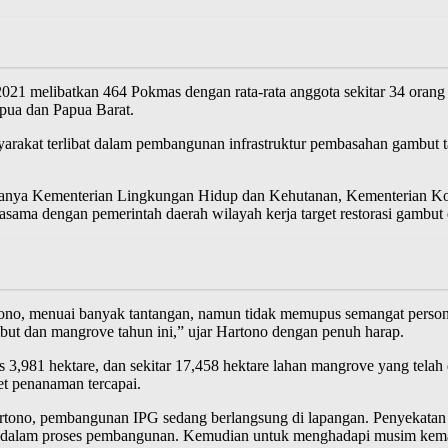
2021 melibatkan 464 Pokmas dengan rata-rata anggota sekitar 34 orang
apua dan Papua Barat.
arakat terlibat dalam pembangunan infrastruktur pembasahan gambut ta
ranya Kementerian Lingkungan Hidup dan Kehutanan, Kementerian Koo
sama dengan pemerintah daerah wilayah kerja target restorasi gambut 
artono, menuai banyak tantangan, namun tidak memupus semangat pers
mbut dan mangrove tahun ini,” ujar Hartono dengan penuh harap.
 3,981 hektare, dan sekitar 17,458 hektare lahan mangrove yang telah 
et penanaman tercapai.
Hartono, pembangunan IPG sedang berlangsung di lapangan. Penyekatan
dang dalam proses pembangunan. Kemudian untuk menghadapi musim kem