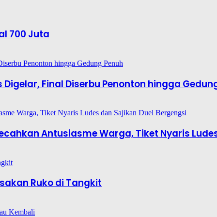
al 700 Juta
es Digelar, Final Diserbu Penonton hingga Gedun
6 Pecahkan Antusiasme Warga, Tiket Nyaris Lude
sakan Ruko di Tangkit