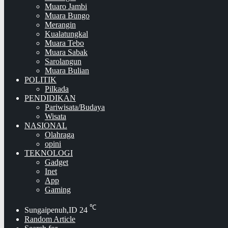
Muaro Jambi
Muara Bungo
Merangin
Kualatungkal
Muara Tebo
Muara Sabak
Sarolangun
Muara Bulian
POLITIK
Pilkada
PENDIDIKAN
Pariwisata/Budaya
Wisata
NASIONAL
Olahraga
opini
TEKNOLOGI
Gadget
Inet
App
Gaming
℃
Sungaipenuh,ID
24
Random Article