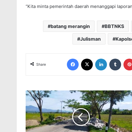
“Kita minta pemerintah daerah menanggapi laporan 
batang merangin
BBTNKS
Julisman
Kapols
Facebook
X
LinkedIn
Tumblr
Share