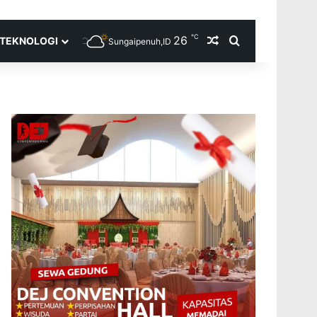
℃
26
Random Article
Search for
TEKNOLOGI
Sungaipenuh,ID