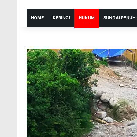
HOME
KERINCI
HUKUM
SUNGAI PENUH