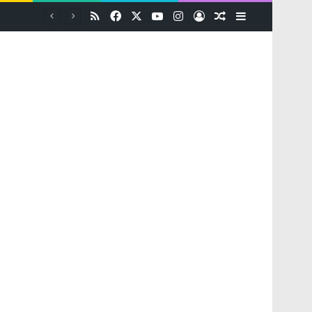
RSS
Facebook
X
YouTube
Instagram
Log In
Random Article
Sidebar