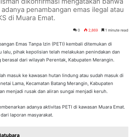
ulisman dikonfirmasi mengatakan bahwa
i adanya penambangan emas ilegal atau
KS di Muara Emat.
0
2,869
1 minute read
angan Emas Tanpa Izin (PETI) kembali ditemukan di
 lalu, pihak kepolisian telah melakukan penindakan dan
erasal dari wilayah Perentak, Kabupaten Merangin.
sudah masuk ke kawasan hutan lindung atau sudah masuk di
Penetai Lama, Kecamatan Batang Merangin, Kabupaten
tan menjadi rusak dan aliran sungai menjadi keruh.
embenarkan adanya aktivitas PETI di kawasan Muara Emat.
dari laporan masyarakat.
Batubara