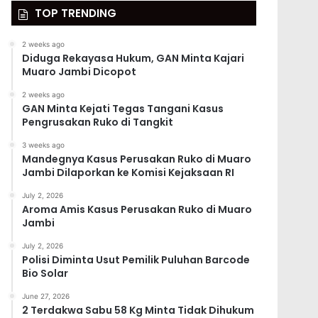
TOP TRENDING
2 weeks ago
Diduga Rekayasa Hukum, GAN Minta Kajari
Muaro Jambi Dicopot
2 weeks ago
GAN Minta Kejati Tegas Tangani Kasus
Pengrusakan Ruko di Tangkit
3 weeks ago
Mandegnya Kasus Perusakan Ruko di Muaro
Jambi Dilaporkan ke Komisi Kejaksaan RI
July 2, 2026
Aroma Amis Kasus Perusakan Ruko di Muaro
Jambi
July 2, 2026
Polisi Diminta Usut Pemilik Puluhan Barcode
Bio Solar
June 27, 2026
2 Terdakwa Sabu 58 Kg Minta Tidak Dihukum