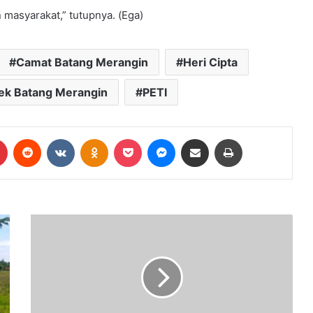
masyarakat,” tutupnya. (Ega)
Camat Batang Merangin
Heri Cipta
ek Batang Merangin
PETI
Pinterest
Reddit
VKontakte
Odnoklassniki
Pocket
Messenger
Share via Email
Print