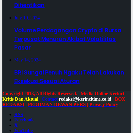
Dihentikan
July 19, 2024
Volume Perdagangan Crypto di Bursa
Terpusat Menurun Akibat Volatilitas
Pasar
May 14, 2024
BRI Sungai Penuh Ngaku Telah Lakukan
Eksekusi Sesuai Aturan
Copyright 2013, All Rights Reserved. | Media Online Kerinci
Kritis Dan Aktual
|
Contact
redaksi@kerincitime.co.id
|
BOX
REDAKSI
|
PEDOMAN DEWAN PERS
|
Privacy Policy
RSS
Facebook
X
YouTube