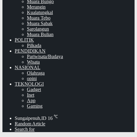
Muara Bungo
Merangin
Kualatungkal
Muara Tebo
Muara Sabak
Sarolangun
Muara Bulian
POLITIK
Pilkada
PENDIDIKAN
Pariwisata/Budaya
Wisata
NASIONAL
Olahraga
opini
TEKNOLOGI
Gadget
Inet
App
Gaming
℃
Sungaipenuh,ID
16
Random Article
Search for