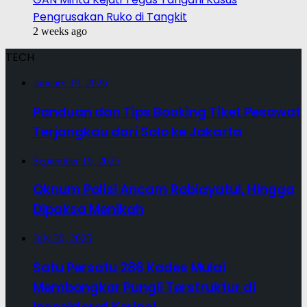
Pengrusakan Ruko di Tangkit
2 weeks ago
TECH
January 19, 2026
Panduan dan Tips Booking Tiket Pesawat
Terjangkau dari Solo ke Jakarta
September 19, 2025
Oknum Polisi Ancam Robiayatul, Hingga
Dipaksa Menikah
July 30, 2025
Satu Persatu 286 Kades Mulai
Membongkar Pungli Terstruktur di