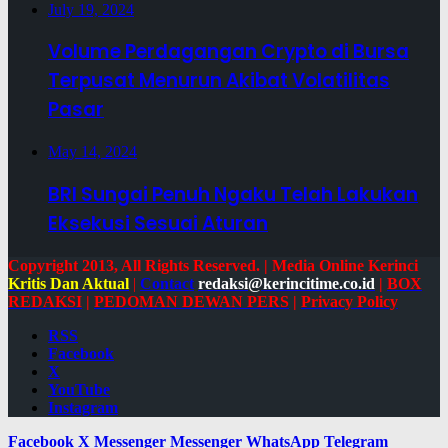
July 19, 2024
Volume Perdagangan Crypto di Bursa
Terpusat Menurun Akibat Volatilitas
Pasar
May 14, 2024
BRI Sungai Penuh Ngaku Telah Lakukan
Eksekusi Sesuai Aturan
Copyright 2013, All Rights Reserved. | Media Online Kerinci
Kritis Dan Aktual
|
Contact
redaksi@kerincitime.co.id
|
BOX
REDAKSI
|
PEDOMAN DEWAN PERS
|
Privacy Policy
RSS
Facebook
X
YouTube
Instagram
Facebook
X
Messenger
Messenger
WhatsApp
Telegram