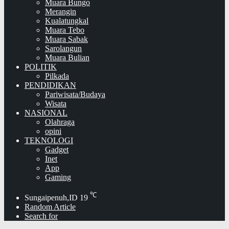
Muara Bungo
Merangin
Kualatungkal
Muara Tebo
Muara Sabak
Sarolangun
Muara Bulian
POLITIK
Pilkada
PENDIDIKAN
Pariwisata/Budaya
Wisata
NASIONAL
Olahraga
opini
TEKNOLOGI
Gadget
Inet
App
Gaming
℃
Sungaipenuh,ID
19
Random Article
Search for