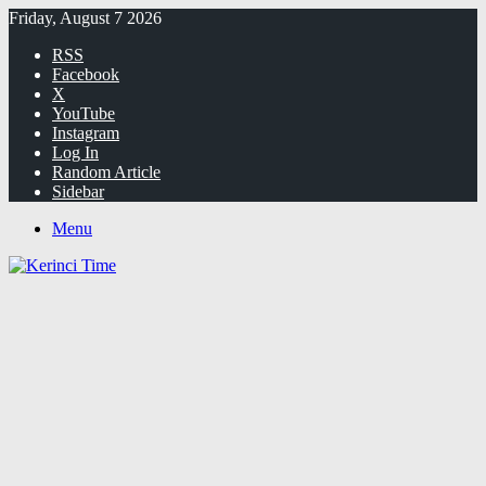
Friday, August 7 2026
RSS
Facebook
X
YouTube
Instagram
Log In
Random Article
Sidebar
Menu