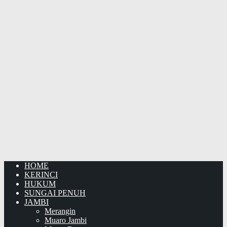
HOME
KERINCI
HUKUM
SUNGAI PENUH
JAMBI
Merangin
Muaro Jambi