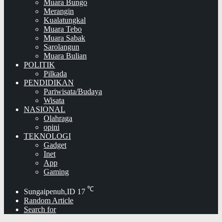
Muara Bungo
Merangin
Kualatungkal
Muara Tebo
Muara Sabak
Sarolangun
Muara Bulian
POLITIK
Pilkada
PENDIDIKAN
Pariwisata/Budaya
Wisata
NASIONAL
Olahraga
opini
TEKNOLOGI
Gadget
Inet
App
Gaming
℃
Sungaipenuh,ID
17
Random Article
Search for