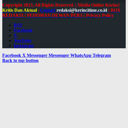
Copyright 2013, All Rights Reserved. | Media Online Kerinci
Kritis Dan Aktual
|
Contact
redaksi@kerincitime.co.id
|
BOX
REDAKSI
|
PEDOMAN DEWAN PERS
|
Privacy Policy
RSS
Facebook
X
YouTube
Instagram
Facebook
X
Messenger
Messenger
WhatsApp
Telegram
Back to top button