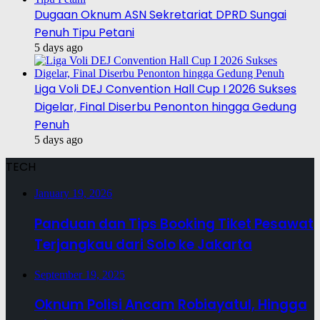
Dugaan Oknum ASN Sekretariat DPRD Sungai
Penuh Tipu Petani
5 days ago
Liga Voli DEJ Convention Hall Cup I 2026 Sukses
Digelar, Final Diserbu Penonton hingga Gedung
Penuh
5 days ago
TECH
January 19, 2026
Panduan dan Tips Booking Tiket Pesawat
Terjangkau dari Solo ke Jakarta
September 19, 2025
Oknum Polisi Ancam Robiayatul, Hingga