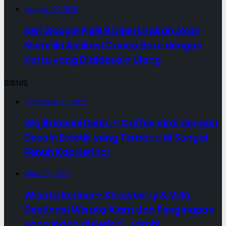
August 12, 2024
Seri Google Pixel 9 Diperkirakan Akan
Memiliki Aplikasi Cuaca Baru dengan
Kartu yang Dididesain Ulang
BISNIS
September 11, 2025
Wajib Kesini Dehh..!! Caffee Viral Dengan
Desain Estetik yang Terbarui di Sungai
Penuh Kab Kerinci
June 10, 2025
Wisata Kerinci – Strawberry & Villa:
Destinasi Wisata Alam dan Penginapan
yang Indah di Kerinci, Jambi