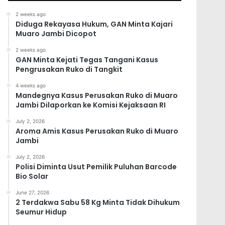
2 weeks ago
Diduga Rekayasa Hukum, GAN Minta Kajari
Muaro Jambi Dicopot
2 weeks ago
GAN Minta Kejati Tegas Tangani Kasus
Pengrusakan Ruko di Tangkit
4 weeks ago
Mandegnya Kasus Perusakan Ruko di Muaro
Jambi Dilaporkan ke Komisi Kejaksaan RI
July 2, 2026
Aroma Amis Kasus Perusakan Ruko di Muaro
Jambi
July 2, 2026
Polisi Diminta Usut Pemilik Puluhan Barcode
Bio Solar
June 27, 2026
2 Terdakwa Sabu 58 Kg Minta Tidak Dihukum
Seumur Hidup