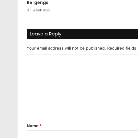
Bergengsi
1 week ago
Leave a Reply
Your email address will not be published.
Required fields
C
o
m
m
e
n
t
*
Name
*