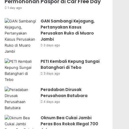
Permohonan Paspor di Car Free Day
1 day ago
GAN Sambangi Kejagung,
Pertanyakan Kasus
Perusakan Ruko di Muaro
Jambi
3 days ago
PETI Kembali Kepung Sungai
Batanghari di Tebo
3 days ago
Peradaban Dirusak
Perusahaan Batubara
4 days ago
Oknum Bea Cukai Jambi
Peras Bos Rokok Illegal 700