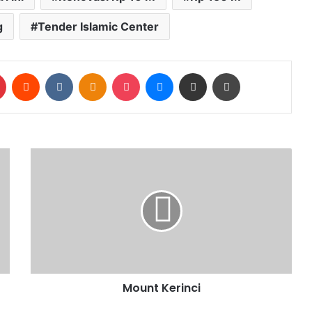
g
Tender Islamic Center
Pinterest
Reddit
VKontakte
Odnoklassniki
Pocket
Messenger
Share via Email
Print
Mount Kerinci