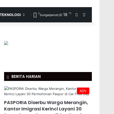
℃
18
Random Article
Search for
TEKNOLOGI
Sungaipenuh,ID
BERITA HARIAN
ADV
PASPORIA Diserbu Warga Merangin,
Kantor Imigrasi Kerinci Layani 30