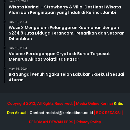
June 10, 2025
Wisata Kerinci – Strawberry & Villa: Destinasi Wisata
Alam dan Penginapan yang Indah di Kerinci, Jambi
July 19, 2024
WazirX Mengalami Pelanggaran Keamanan dengan
$234,9 Juta Diduga Terancam; Penarikan dan Setoran
Dihentikan
July 19, 2024
Volume Perdagangan Crypto di Bursa Terpusat
Menurun Akibat Volatilitas Pasar
May 14, 2024
BRI Sungai Penuh Ngaku Telah Lakukan Eksekusi Sesuai
Aturan
Copyright 2013, All Rights Reserved. | Media Online Kerinci
Kritis
Dan Aktual
|
Contact
redaksi@kerincitime.co.id
|
BOX REDAKSI
|
PEDOMAN DEWAN PERS
|
Privacy Policy