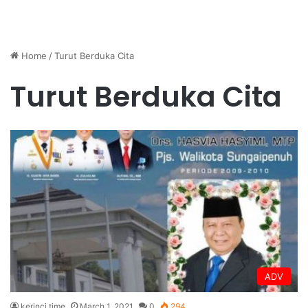
Home
/
Turut Berduka Cita
Turut Berduka Cita
ADV
kerinci time
March 1, 2021
0
294