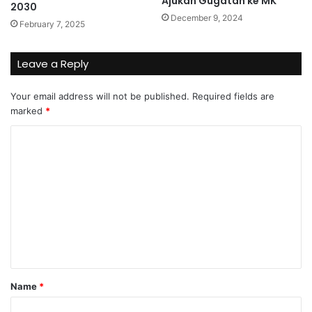
Ajukan Gugatan ke MK
2030
December 9, 2024
February 7, 2025
Leave a Reply
Your email address will not be published.
Required fields are
marked
*
C
o
m
m
e
n
t
*
Name
*