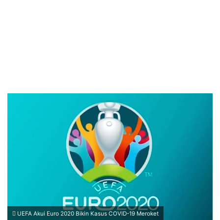
UEFA Akui Euro 2020 Bikin Kasus COVID-19 Meroket