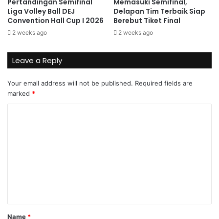
Pertandingan Semifinal
Memasuki Semifinal,
Liga Volley Ball DEJ
Delapan Tim Terbaik Siap
Convention Hall Cup I 2026
Berebut Tiket Final
2 weeks ago
2 weeks ago
Leave a Reply
Your email address will not be published.
Required fields are
marked
*
C
o
m
m
e
n
t
*
Name
*