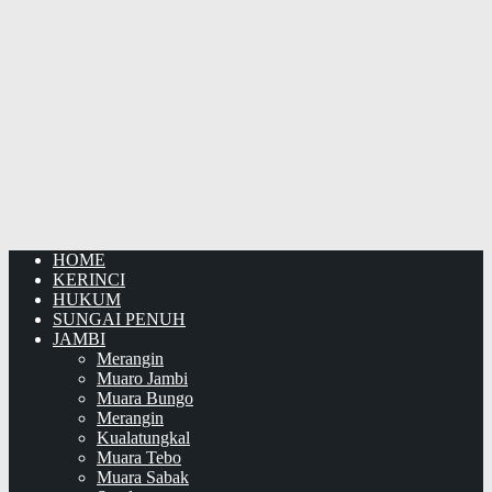
HOME
KERINCI
HUKUM
SUNGAI PENUH
JAMBI
Merangin
Muaro Jambi
Muara Bungo
Merangin
Kualatungkal
Muara Tebo
Muara Sabak