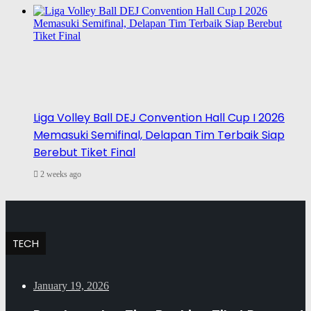
Liga Volley Ball DEJ Convention Hall Cup I 2026
Memasuki Semifinal, Delapan Tim Terbaik Siap
Berebut Tiket Final
2 weeks ago
TECH
January 19, 2026