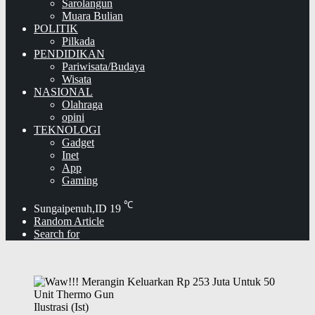
Sarolangun
Muara Bulian
POLITIK
Pilkada
PENDIDIKAN
Pariwisata/Budaya
Wisata
NASIONAL
Olahraga
opini
TEKNOLOGI
Gadget
Inet
App
Gaming
℃
Sungaipenuh,ID
19
Random Article
Search for
Ilustrasi (Ist)