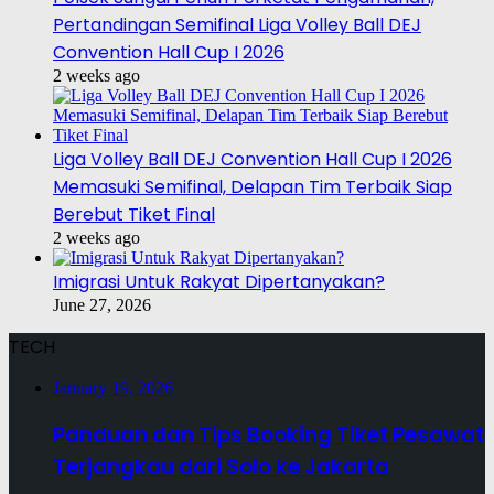
Pertandingan Semifinal Liga Volley Ball DEJ
Convention Hall Cup I 2026
2 weeks ago
Liga Volley Ball DEJ Convention Hall Cup I 2026
Memasuki Semifinal, Delapan Tim Terbaik Siap
Berebut Tiket Final
2 weeks ago
Imigrasi Untuk Rakyat Dipertanyakan?
June 27, 2026
TECH
January 19, 2026
Panduan dan Tips Booking Tiket Pesawat
Terjangkau dari Solo ke Jakarta