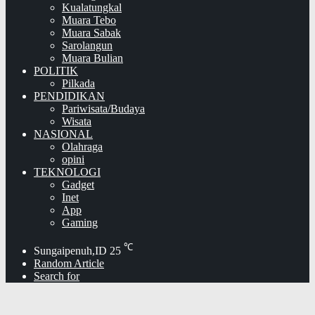
Kualatungkal
Muara Tebo
Muara Sabak
Sarolangun
Muara Bulian
POLITIK
Pilkada
PENDIDIKAN
Pariwisata/Budaya
Wisata
NASIONAL
Olahraga
opini
TEKNOLOGI
Gadget
Inet
App
Gaming
℃
Sungaipenuh,ID
25
Random Article
Search for