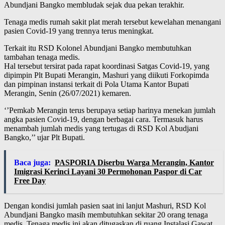
Abundjani Bangko membludak sejak dua pekan terakhir.
Tenaga medis rumah sakit plat merah tersebut kewelahan menangani
pasien Covid-19 yang trennya terus meningkat.
Terkait itu RSD Kolonel Abundjani Bangko membutuhkan
tambahan tenaga medis.
Hal tersebut tersirat pada rapat koordinasi Satgas Covid-19, yang
dipimpin Plt Bupati Merangin, Mashuri yang diikuti Forkopimda
dan pimpinan instansi terkait di Pola Utama Kantor Bupati
Merangin, Senin (26/07/2021) kemaren.
‘’Pemkab Merangin terus berupaya setiap harinya menekan jumlah
angka pasien Covid-19, dengan berbagai cara. Termasuk harus
menambah jumlah medis yang tertugas di RSD Kol Abudjani
Bangko,’’ ujar Plt Bupati.
Baca juga:
PASPORIA Diserbu Warga Merangin, Kantor
Imigrasi Kerinci Layani 30 Permohonan Paspor di Car
Free Day
Dengan kondisi jumlah pasien saat ini lanjut Mashuri, RSD Kol
Abundjani Bangko masih membutuhkan sekitar 20 orang tenaga
medis. Tenaga medis ini akan ditugaskan di ruang Instalasi Gawat