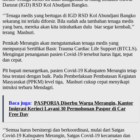
Darurat (IGD) RSD Kol Abudjani Bangko.
‘’Tenaga medis yang bertugas di IGD RSD Kol Abundjani Bangko
sekarang ini terlalu diforsir. Bila sudah ada tambahan tenaga medis
yang baru, mereka akan kita istirahatkan dulu biar segar kembali,’’
terang Mashuri.
Pemkab Merangin akan mengutamakan tenaga medis yang
mempunyai Sertifikat Basic Trauma Cardiac Life Support (BTCLS).
Mengingat penanganan pasien Covid-19 tersebut harus ligat, tepat
dan cepat.
Plt bupati menargetkan, pasien Covid-19 Kabupaten Merangin tetap
bisa teratasi dengan baik. Pada Pemberlakuan Pembatasan Kegiatan
Masyarakat (PPKM) level tiga, Mashuri cukup cepat menyikapi
intruksi terbaru Mendagri.
Baca juga:
PASPORIA Diserbu Warga Merangin, Kantor
Imigrasi Kerinci Layani 30 Permohonan Paspor di Car
Free Day
‘’Semua harus bersinergi dan berkoordinasi, mulai dari Satgas
Covid-19 Kabupaten Merangin, Satgas Covid-19 kecamatan dan