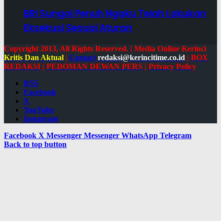
BRI Sungai Penuh Ngaku Telah Lakukan
Eksekusi Sesuai Aturan
Copyright 2013, All Rights Reserved. | Media Online Kerinci
Kritis Dan Aktual
|
Contact
redaksi@kerincitime.co.id
|
BOX
REDAKSI
|
PEDOMAN DEWAN PERS
|
Privacy Policy
RSS
Facebook
X
YouTube
Instagram
Facebook
X
Messenger
Messenger
WhatsApp
Telegram
Back to top button